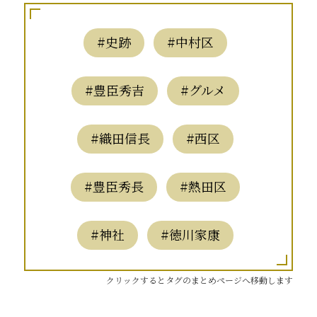
#史跡
#中村区
#豊臣秀吉
#グルメ
#織田信長
#西区
#豊臣秀長
#熱田区
#神社
#徳川家康
クリックするとタグのまとめページへ移動します