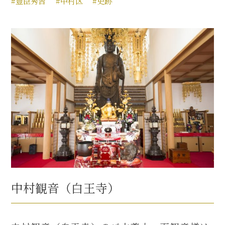
#豊臣秀吉
#中村区
#史跡
中村観音（白王寺）