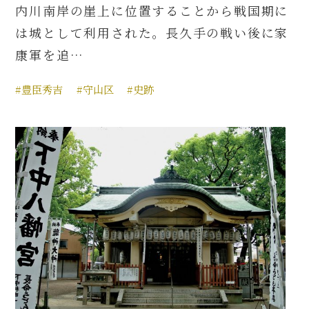
内川南岸の崖上に位置することから戦国期に
は城として利用された。長久手の戦い後に家
康軍を追…
#豊臣秀吉
#守山区
#史跡