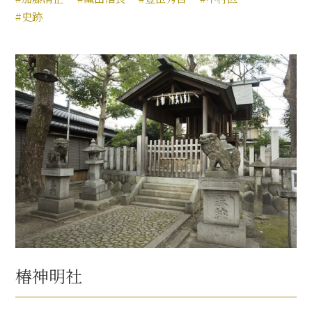
#史跡
椿神明社