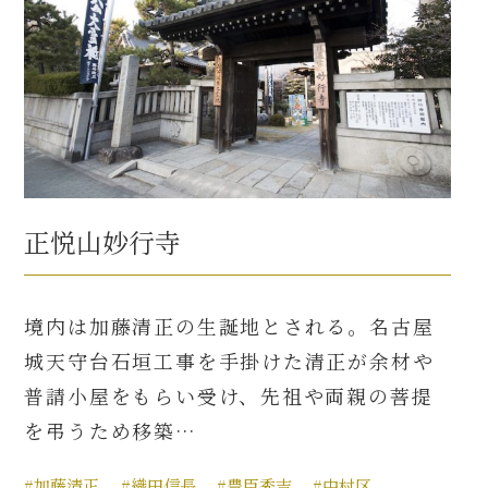
正悦山妙行寺
境内は加藤清正の生誕地とされる。名古屋
城天守台石垣工事を手掛けた清正が余材や
普請小屋をもらい受け、先祖や両親の菩提
を弔うため移築…
#加藤清正
#織田信長
#豊臣秀吉
#中村区