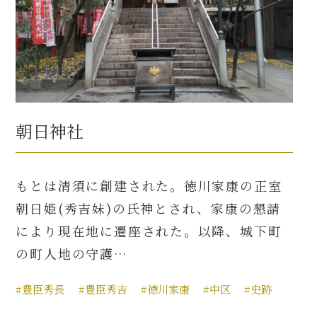
朝日神社
もとは清須に創建された。徳川家康の正室
朝日姫(秀吉妹)の氏神とされ、家康の懇請
により現在地に遷座された。以降、城下町
の町人地の守護…
#豊臣秀長
#豊臣秀吉
#徳川家康
#中区
#史跡