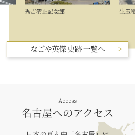
秀吉清正記念館
生玉
なごや英傑 史跡 一覧へ
Access
名古屋へのアクセス
日本の真ん中「名古屋」は