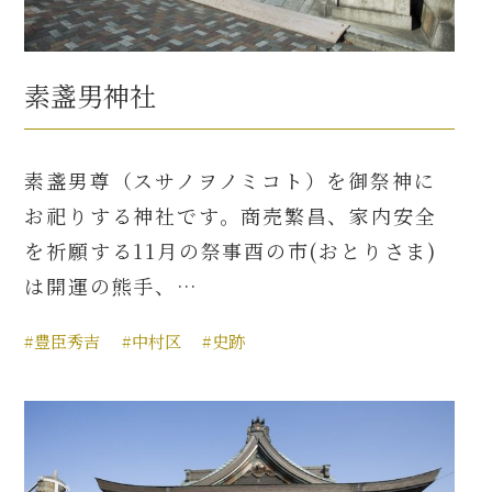
素盞男神社
素盞男尊（スサノヲノミコト）を御祭神に
お祀りする神社です。商売繁昌、家内安全
を祈願する11月の祭事酉の市(おとりさま)
は開運の熊手、…
#豊臣秀吉
#中村区
#史跡