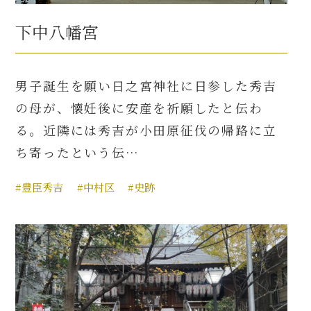
下中八幡宮
男子誕生を願い日之宮神社に日参した秀吉
の母が、懐妊後に安産を祈願したと伝わ
る。近隣には秀吉が小田原征伐の帰路に立
ち寄ったという伝…
#豊臣秀吉
#中村区
#史跡