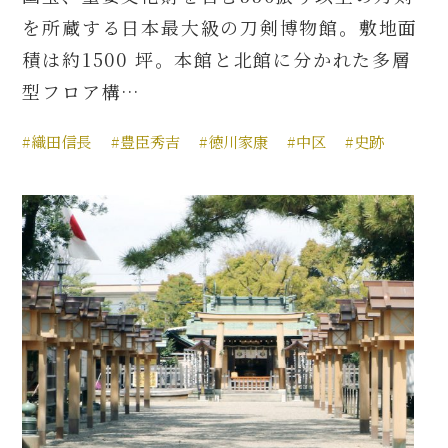
を所蔵する日本最大級の刀剣博物館。敷地面
積は約1500 坪。本館と北館に分かれた多層
型フロア構…
#織田信長
#豊臣秀吉
#徳川家康
#中区
#史跡