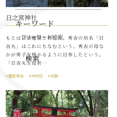
日之宮神社
織田信長と名古屋の関係
キーワード
信長関連 史跡 一覧
もとは日吉権現と称した。秀吉の幼名「日
信長グルメ・土産一覧
吉丸」はこれにちなむという。秀吉の母な
かが男子を授かるように日参したという。
信長攻路
「日吉丸生母祈…
#豊臣秀吉
#中村区
#史跡
徳川家康と名古屋の関係
家康関連 史跡 一覧
家康グルメ・土産 一覧