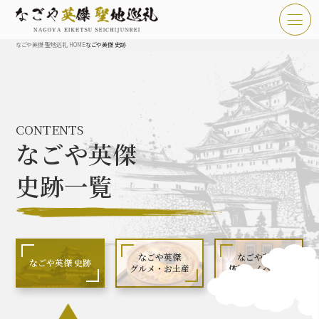
なごや英傑 聖地巡礼 HOME
なごや英傑 史跡
TOP
お知らせ
CONTENTS
なごや英傑 聖地巡礼とは
なごや英傑
なごや英傑 史跡 一覧
史跡一覧
なごや英傑 グルメ・土産 一覧
なごや英傑 体験・イベント
なごや英傑
なごや英傑
なごや英傑 史跡
グルメ・お土産
体験・イベント