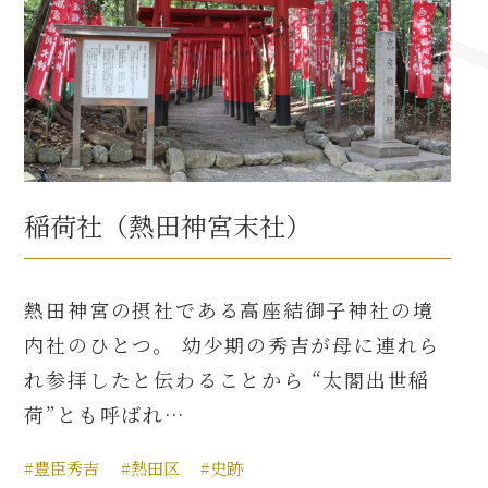
名古屋＜家康＞観光モデルコース
前田利家と名古屋の関係
利家関連 史跡 一覧
稲荷社（熱田神宮末社）
犬千代ルート
熱田神宮の摂社である高座結御子神社の境
内社のひとつ。 幼少期の秀吉が母に連れら
加藤清正と名古屋の関係
れ参拝したと伝わることから “太閤出世稲
荷”とも呼ばれ…
清正関連 史跡 一覧
#豊臣秀吉
#熱田区
#史跡
名古屋＜清正＞観光モデルコース