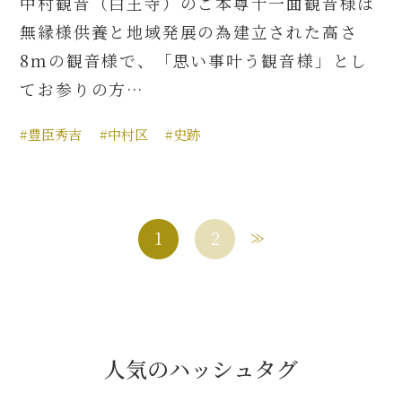
中村観音（白王寺）のご本尊十一面観音様は
無縁様供養と地域発展の為建立された高さ
8mの観音様で、「思い事叶う観音様」とし
てお参りの方…
#豊臣秀吉
#中村区
#史跡
1
2
人気のハッシュタグ