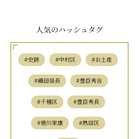
人気のハッシュタグ
#史跡
#中村区
#お土産
#織田信長
#豊臣秀吉
#千種区
#豊臣秀長
#徳川家康
#熱田区