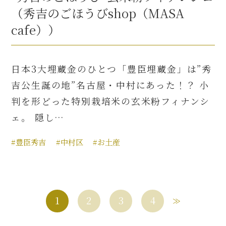
（秀吉のごほうびshop（MASA
cafe））
日本3大埋蔵金のひとつ「豊臣埋蔵金」は”秀
吉公生誕の地”名古屋・中村にあった！？ 小
判を形どった特別栽培米の玄米粉フィナンシ
ェ。 隠し…
#豊臣秀吉
#中村区
#お土産
1
2
3
4