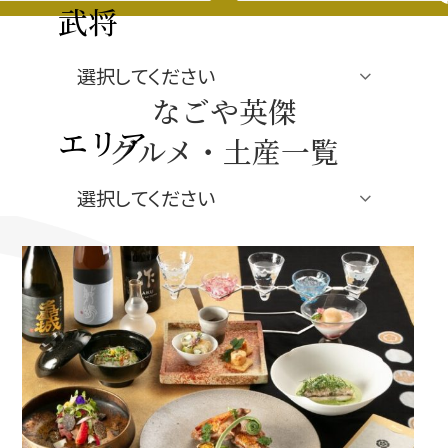
豊臣秀長と名古屋の関係
武将
秀長関連 史跡 一覧
なごや英傑
秀長グルメ・土産一覧
エリア
グルメ・土産一覧
名古屋＜秀長＞観光モデルコース
ジャンル
豊臣秀吉と名古屋の関係
秀吉関連 史跡 一覧
秀吉グルメ・土産 一覧
秀吉功路