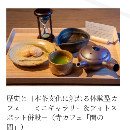
名古屋＜家康＞観光モデルコース
前田利家と名古屋の関係
利家関連 史跡 一覧
犬千代ルート
歴史と日本茶文化に触れる体験型カ
加藤清正と名古屋の関係
フェ －ミニギャラリー＆フォトス
清正関連 史跡 一覧
ポット併設－（寺カフェ「間の
間」）
名古屋＜清正＞観光モデルコース