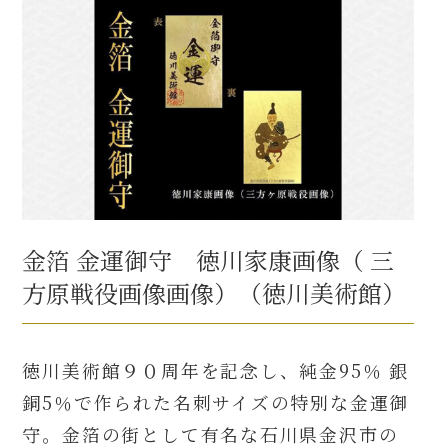
金箔 金運御守 徳川家康画像（ 三
方原戦役画像画像）（徳川美術館）
徳川美術館９０周年を記念し、純金95％ 銀
銅5％で作られた名刺サイズの特別な金運御
守。金箔の街として有名な石川県金沢市の