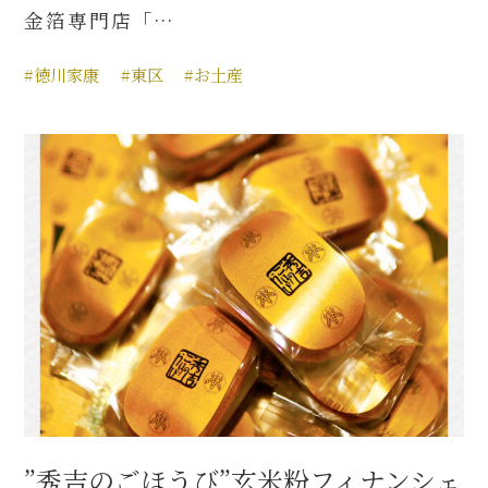
金箔専門店「…
#徳川家康
#東区
#お土産
”秀吉のごほうび”玄米粉フィナンシェ