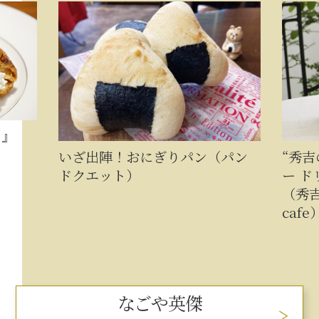
イ』
いざ出陣！おにぎりパン（パン
“秀
ドクエット）
ー ド
（秀吉
cafe
なごや英傑