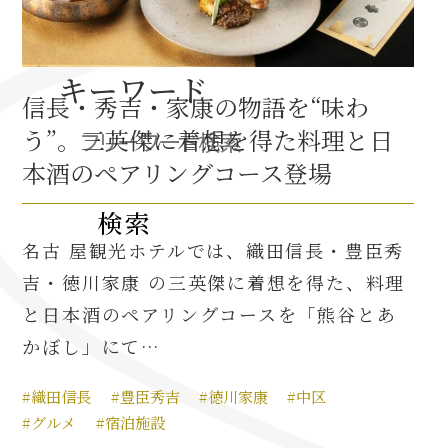
織田信長と名古屋の関係
キーワード
信長・秀吉・家康の物語を“味わ
信長関連 史跡 一覧
う”。三英傑に着想を得た料理と日
信長グルメ・土産一覧
本酒のペアリングコース登場
信長攻路
名古 屋観光ホテルでは、織田信長・豊臣秀
吉・徳川家康 の三英傑に着想を得た、料理
と日本酒のペアリングコースを「熊谷とあ
徳川家康と名古屋の関係
かぼし」にて…
家康関連 史跡 一覧
#織田信長
#豊臣秀吉
#徳川家康
#中区
家康グルメ・土産 一覧
#グルメ
#宿泊施設