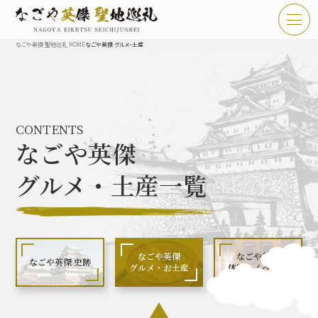
なごや英傑 聖地巡礼 HOME
なごや英傑 グルメ・土産
TOP
お知らせ
CONTENTS
なごや英傑 聖地巡礼とは
なごや英傑
なごや英傑 史跡 一覧
グルメ・土産一覧
なごや英傑 グルメ・土産 一覧
なごや英傑 体験・イベント
なごや英傑
なごや英傑
なごや英傑 史跡
グルメ・お土産
体験・イベント