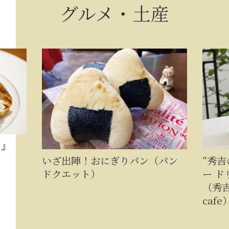
グルメ・土産
パン（パン
“秀吉のごほうび”ブレンドコーヒ
ー ドリップバッグ 1箱5杯セット
（秀吉のごほうびshop（MASA
cafe））