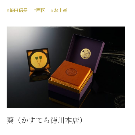
#織田信長
#西区
#お土産
葵（かすてら徳川本店）