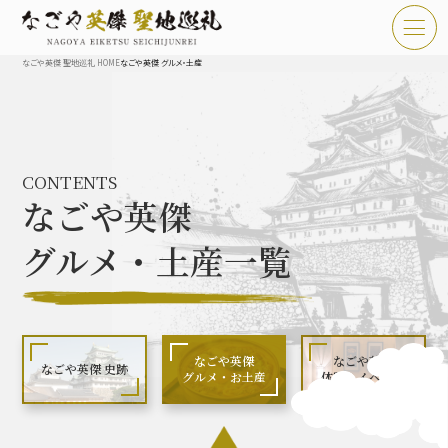
なごや英傑 聖地巡礼 HOME
なごや英傑 グルメ・土産
TOP
お知らせ
CONTENTS
なごや英傑 聖地巡礼とは
なごや英傑
なごや英傑 史跡 一覧
グルメ・土産一覧
なごや英傑 グルメ・土産 一覧
なごや英傑 体験・イベント
なごや英傑
なごや英傑
なごや英傑 史跡
グルメ・お土産
体験・イベント