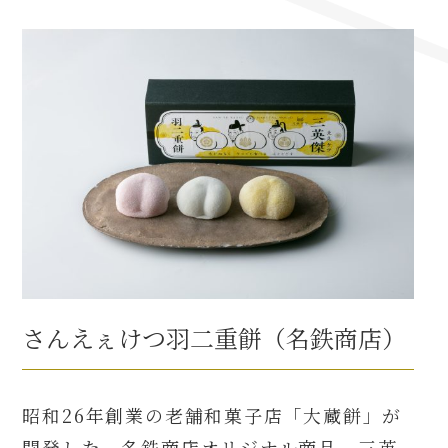
名古屋＜家康＞観光モデルコース
前田利家と名古屋の関係
利家関連 史跡 一覧
犬千代ルート
さんえぇけつ羽二重餅（名鉄商店）
加藤清正と名古屋の関係
清正関連 史跡 一覧
昭和26年創業の老舗和菓子店「大蔵餅」が
名古屋＜清正＞観光モデルコース
開発した、名鉄商店オリジナル商品。三英