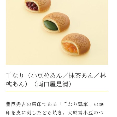
千なり（小豆粒あん／抹茶あん／林
檎あん）（両口屋是清）
豊臣秀吉の馬印である「千なり瓢箪」の焼
印を皮に刻したどら焼き。大納言小豆のつ