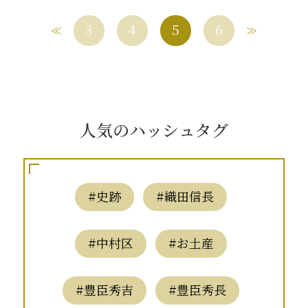
3
4
5
6
人気のハッシュタグ
#史跡
#織田信長
#中村区
#お土産
#豊臣秀吉
#豊臣秀長