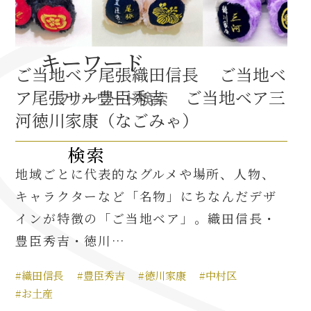
織田信長と名古屋の関係
キーワード
ご当地ベア尾張織田信長 ご当地ベ
信長関連 史跡 一覧
ア尾張サル豊臣秀吉 ご当地ベア三
信長グルメ・土産一覧
河徳川家康（なごみゃ）
信長攻路
地域ごとに代表的なグルメや場所、人物、
キャラクターなど「名物」にちなんだデザ
インが特徴の「ご当地ベア」。織田信長・
徳川家康と名古屋の関係
豊臣秀吉・徳川…
家康関連 史跡 一覧
#織田信長
#豊臣秀吉
#徳川家康
#中村区
家康グルメ・土産 一覧
#お土産