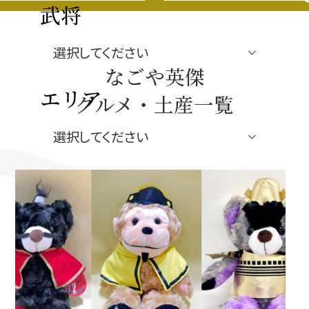
豊臣秀長と名古屋の関係
武将
秀長関連 史跡 一覧
なごや英傑
秀長グルメ・土産一覧
エリア
グルメ・土産一覧
名古屋＜秀長＞観光モデルコース
ジャンル
豊臣秀吉と名古屋の関係
秀吉関連 史跡 一覧
秀吉グルメ・土産 一覧
秀吉功路