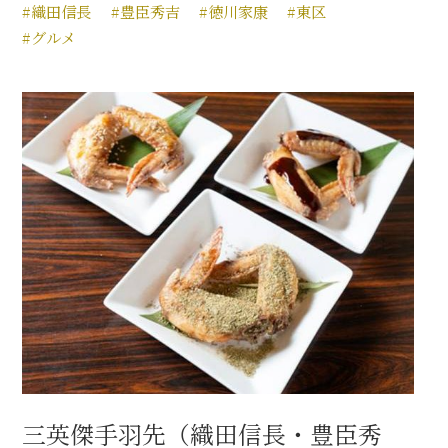
#織田信長
#豊臣秀吉
#徳川家康
#東区
#グルメ
三英傑手羽先（織田信長・豊臣秀