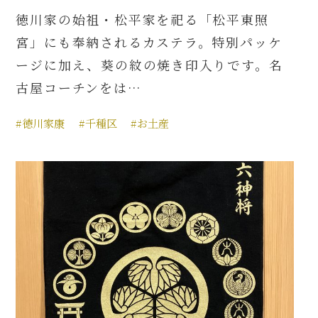
徳川家の始祖・松平家を祀る「松平東照
宮」にも奉納されるカステラ。特別パッケ
ージに加え、葵の紋の焼き印入りです。名
古屋コーチンをは…
#徳川家康
#千種区
#お土産