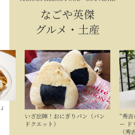
なごや英傑
グルメ・土産
ぎりパン（パン
“秀吉のごほうび”ブレンドコー
ー ドリップバッグ 1箱5杯セッ
（秀吉のごほうびshop（MAS