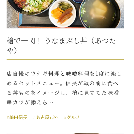
槍で一閃！ うなまぶし丼（あつた
や）
店自慢のウナギ料理と味噌料理を1度に楽し
めるセットメニュー。信長が戦の前に食べ
る丼ものをイメージし、槍に見立てた味噌
串カツが添えら…
#織田信長
#名古屋市外
#グルメ