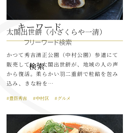
織田信長と名古屋の関係
キーワード
太閤出世餅（小ざくらや一清）
信長関連 史跡 一覧
信長グルメ・土産一覧
かつて秀吉清正公園（中村公園）参道にて
販売していた太閤出世餅が、地域の人の声
信長攻路
から復活。柔らかい羽二重餅で粒餡を包み
込み、きな粉を…
徳川家康と名古屋の関係
#豊臣秀吉
#中村区
#グルメ
家康関連 史跡 一覧
家康グルメ・土産 一覧