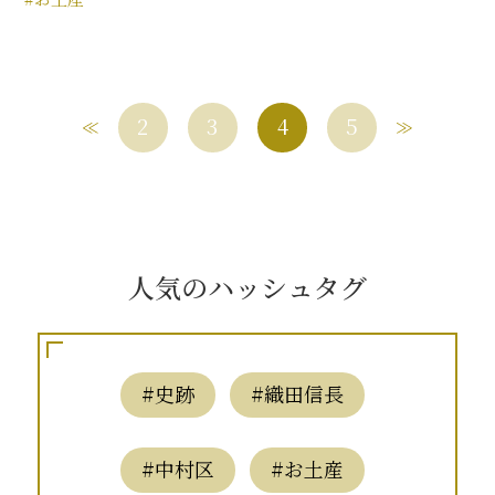
2
3
4
5
人気のハッシュタグ
#史跡
#織田信長
#中村区
#お土産