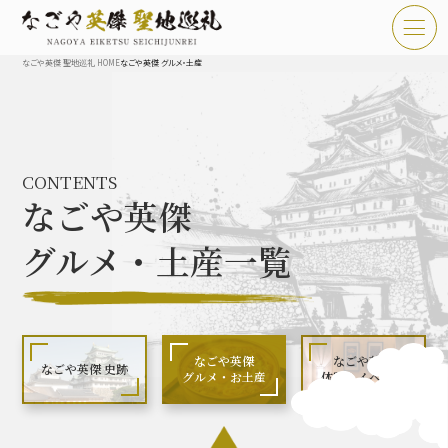
なごや英傑 聖地巡礼 HOME
なごや英傑 グルメ・土産
TOP
お知らせ
CONTENTS
なごや英傑 聖地巡礼とは
なごや英傑
なごや英傑 史跡 一覧
グルメ・土産一覧
なごや英傑 グルメ・土産 一覧
なごや英傑 体験・イベント
なごや英傑
なごや英傑
なごや英傑 史跡
グルメ・お土産
体験・イベント