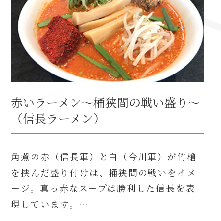
名古屋＜家康＞観光モデルコース
前田利家と名古屋の関係
利家関連 史跡 一覧
赤いラーメン～桶狭間の戦い盛り～
犬千代ルート
（信長ラーメン）
角煮の赤（信長軍）と白（今川軍）が竹槍
加藤清正と名古屋の関係
を挟んだ盛り付けは、桶狭間の戦いをイメ
ージ。真っ赤なスープは勝利した信長を表
清正関連 史跡 一覧
現しています。…
名古屋＜清正＞観光モデルコース