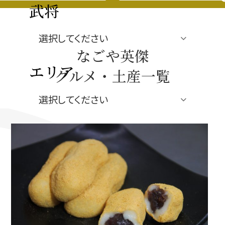
豊臣秀長と名古屋の関係
武将
秀長関連 史跡 一覧
なごや英傑
秀長グルメ・土産一覧
エリア
グルメ・土産一覧
名古屋＜秀長＞観光モデルコース
ジャンル
豊臣秀吉と名古屋の関係
秀吉関連 史跡 一覧
秀吉グルメ・土産 一覧
秀吉功路