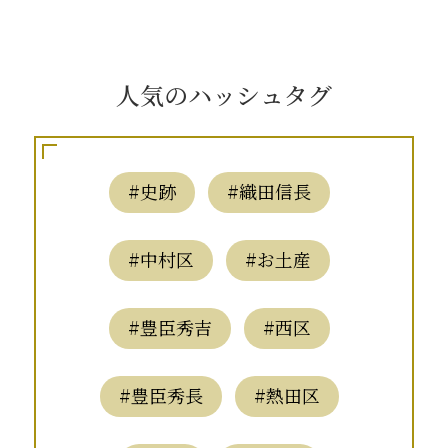
人気のハッシュタグ
#史跡
#織田信長
#中村区
#お土産
#豊臣秀吉
#西区
#豊臣秀長
#熱田区