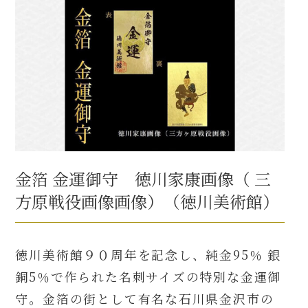
金箔 金運御守 徳川家康画像（ 三
方原戦役画像画像）（徳川美術館）
徳川美術館９０周年を記念し、純金95％ 銀
銅5％で作られた名刺サイズの特別な金運御
守。金箔の街として有名な石川県金沢市の