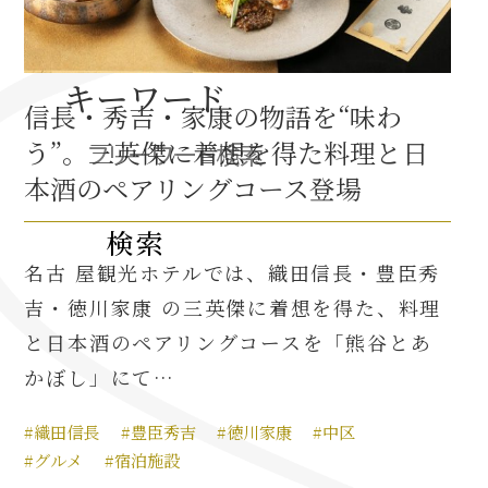
織田信長と名古屋の関係
キーワード
信長・秀吉・家康の物語を“味わ
信長関連 史跡 一覧
う”。三英傑に着想を得た料理と日
信長グルメ・土産一覧
本酒のペアリングコース登場
信長攻路
名古 屋観光ホテルでは、織田信長・豊臣秀
吉・徳川家康 の三英傑に着想を得た、料理
と日本酒のペアリングコースを「熊谷とあ
徳川家康と名古屋の関係
かぼし」にて…
家康関連 史跡 一覧
#織田信長
#豊臣秀吉
#徳川家康
#中区
家康グルメ・土産 一覧
#グルメ
#宿泊施設