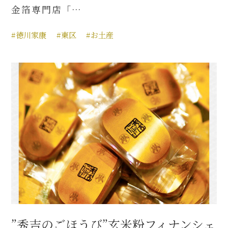
金箔専門店「…
#徳川家康
#東区
#お土産
”秀吉のごほうび”玄米粉フィナンシェ