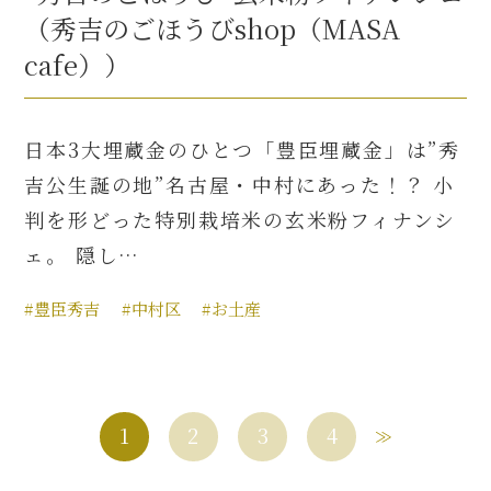
（秀吉のごほうびshop（MASA
cafe））
日本3大埋蔵金のひとつ「豊臣埋蔵金」は”秀
吉公生誕の地”名古屋・中村にあった！？ 小
判を形どった特別栽培米の玄米粉フィナンシ
ェ。 隠し…
#豊臣秀吉
#中村区
#お土産
1
2
3
4