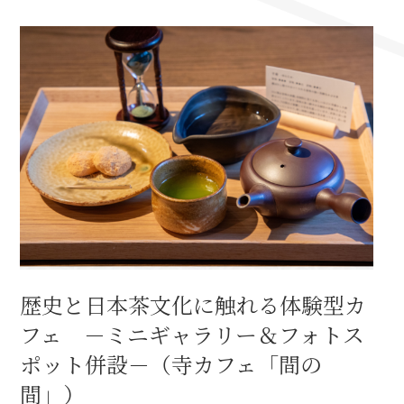
名古屋＜家康＞観光モデルコース
前田利家と名古屋の関係
利家関連 史跡 一覧
犬千代ルート
歴史と日本茶文化に触れる体験型カ
加藤清正と名古屋の関係
フェ －ミニギャラリー＆フォトス
清正関連 史跡 一覧
ポット併設－（寺カフェ「間の
間」）
名古屋＜清正＞観光モデルコース