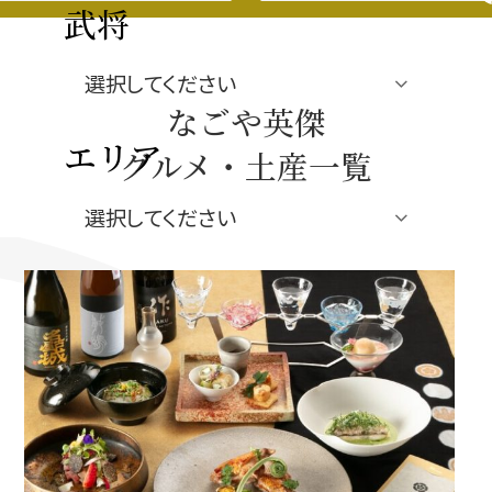
豊臣秀長と名古屋の関係
武将
秀長関連 史跡 一覧
なごや英傑
秀長グルメ・土産一覧
エリア
グルメ・土産一覧
名古屋＜秀長＞観光モデルコース
ジャンル
豊臣秀吉と名古屋の関係
秀吉関連 史跡 一覧
秀吉グルメ・土産 一覧
秀吉功路