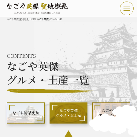
なごや英傑 聖地巡礼 HOME
なごや英傑 グルメ・土産
TOP
お知らせ
CONTENTS
なごや英傑 聖地巡礼とは
なごや英傑
なごや英傑 史跡 一覧
グルメ・土産一覧
なごや英傑 グルメ・土産 一覧
なごや英傑 体験・イベント
なごや英傑
なごや英傑
なごや英傑 史跡
グルメ・お土産
体験・イベント