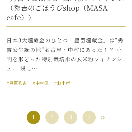
（秀吉のごほうびshop（MASA
cafe））
日本3大埋蔵金のひとつ「豊臣埋蔵金」は”秀
吉公生誕の地”名古屋・中村にあった！？ 小
判を形どった特別栽培米の玄米粉フィナンシ
ェ。 隠し…
#豊臣秀吉
#中村区
#お土産
1
2
3
4