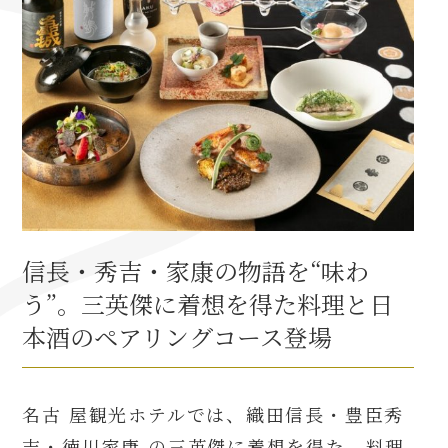
織田信長と名古屋の関係
信長関連 史跡 一覧
信長グルメ・土産一覧
信長攻路
信長・秀吉・家康の物語を“味わ
う”。三英傑に着想を得た料理と日
徳川家康と名古屋の関係
本酒のペアリングコース登場
家康関連 史跡 一覧
名古 屋観光ホテルでは、織田信長・豊臣秀
家康グルメ・土産 一覧
吉・徳川家康 の三英傑に着想を得た、料理