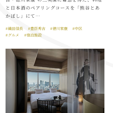
名古屋＜家康＞観光モデルコース
と日本酒のペアリングコースを「熊谷とあ
かぼし」にて…
#織田信長
#豊臣秀吉
#徳川家康
#中区
前田利家と名古屋の関係
#グルメ
#宿泊施設
利家関連 史跡 一覧
犬千代ルート
加藤清正と名古屋の関係
清正関連 史跡 一覧
名古屋＜清正＞観光モデルコース