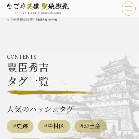
なごや英傑 聖地巡礼 HOME
豊臣秀吉 タグ一覧
TOP
お知らせ
CONTENTS
なごや英傑 聖地巡礼とは
豊臣秀吉
なごや英傑 史跡 一覧
タグ一覧
なごや英傑 グルメ・土産 一覧
なごや英傑 体験・イベント
人気のハッシュタグ
#史跡
#中村区
#お土産