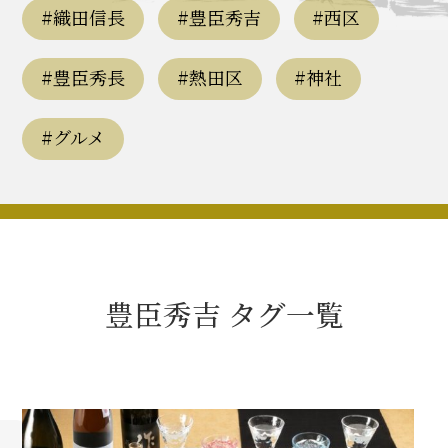
豊臣秀長と名古屋の関係
#織田信長
#豊臣秀吉
#西区
秀長関連 史跡 一覧
#豊臣秀長
#熱田区
#神社
秀長グルメ・土産一覧
#グルメ
名古屋＜秀長＞観光モデルコース
豊臣秀吉と名古屋の関係
豊臣秀吉 タグ一覧
秀吉関連 史跡 一覧
秀吉グルメ・土産 一覧
秀吉功路