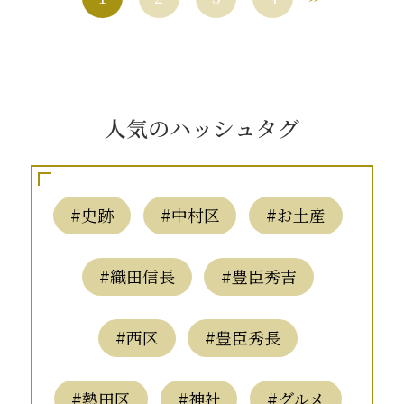
人気のハッシュタグ
#史跡
#中村区
#お土産
#織田信長
#豊臣秀吉
#西区
#豊臣秀長
#熱田区
#神社
#グルメ