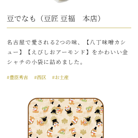
豆でなも（豆匠 豆福 本店）
名古屋で愛される2つの味、【八丁味噌カシ
ュー】【えびしおアーモンド】をかわいい金
シャチの小袋に詰めました。
#豊臣秀吉
#西区
#お土産