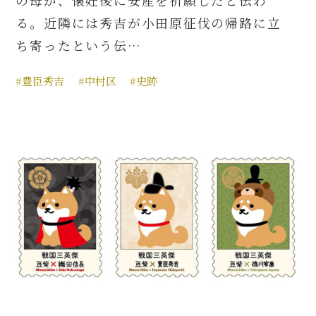
の母が、懐妊後に安産を祈願したと伝わ
る。近隣には秀吉が小田原征伐の帰路に立
ち寄ったという伝…
#豊臣秀吉
#中村区
#史跡