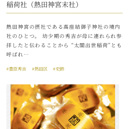
稲荷社（熱田神宮末社）
熱田神宮の摂社である高座結御子神社の境内
社のひとつ。 幼少期の秀吉が母に連れられ参
拝したと伝わることから “太閤出世稲荷”とも
呼ばれ…
#豊臣秀吉
#熱田区
#史跡